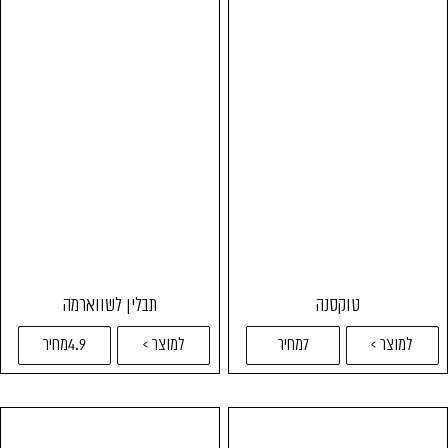
טוקסנה
תבלין לשווארמה
למוצר >
7מחיר
למוצר >
4.9מחיר