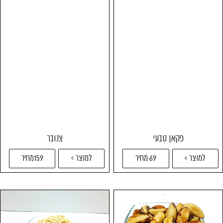
פקאן טבעי
צנובר
למוצר >
69 מחיר
למוצר >
159מחיר