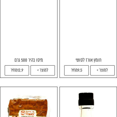
חומץ אורז לסושי
מיסו בהיר 500 גרם
למוצר >
9.5מחיר
למוצר >
12.9מחיר