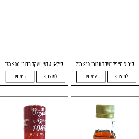
סירופ מייפל "שקד תבור" 250 מ"ל
סילאן טבעי "שקד תבור" 900 מל'
למוצר >
19מחיר
למוצר >
15מחיר