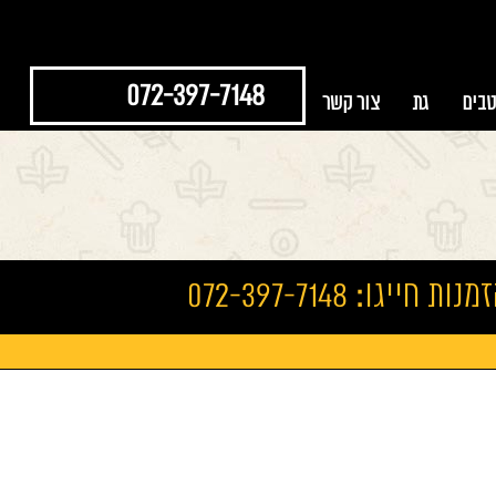
072-397-7148
טבים
גת
צור קשר
נות חייגו: 072-397-7148