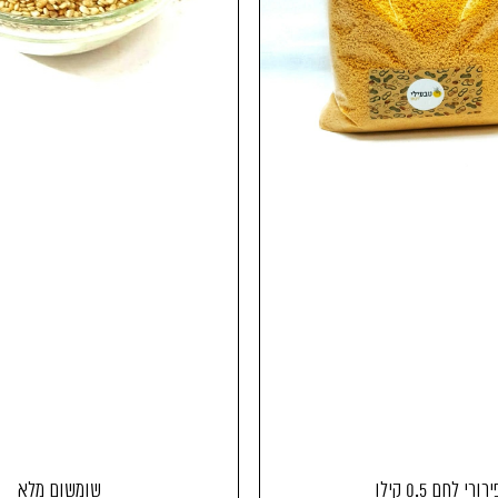
רורי לחם 0.5 קילו
שומשום מלא