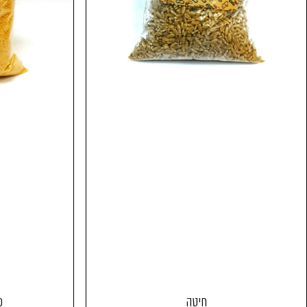
חיטה
פי