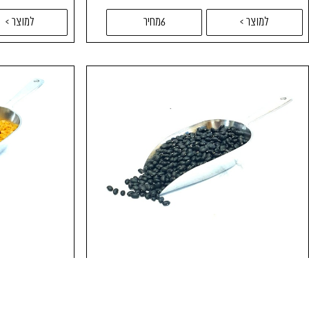
למוצר >
6מחיר
למוצר >