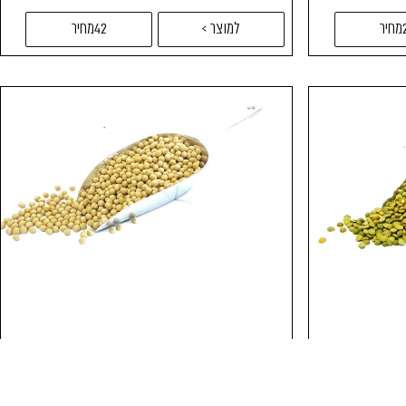
ר
למוצר >
42מחיר