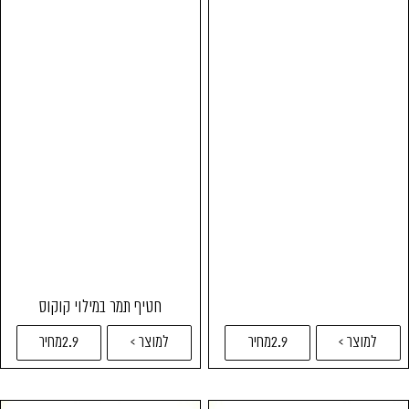
חטיף תמר במילוי קוקוס
למוצר >
2.9מחיר
למוצר >
2.9מחיר