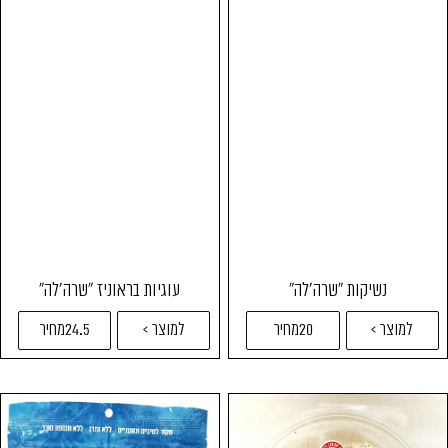
נשיקות "שרה'לה"
עוגיות בראוניז "שרה'לה"
למוצר >
20מחיר
למוצר >
24.5מחיר