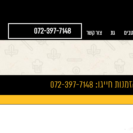
072-397-7148
טבים
גת
צור קשר
נות חייגו: 072-397-7148