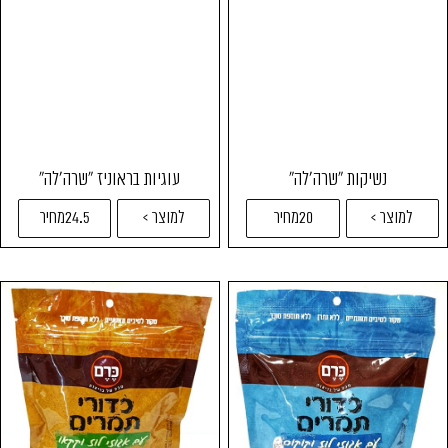
נשיקות "שרה'לה"
עוגיות בראוניז "שרה'לה"
למוצר >
20מחיר
למוצר >
24.5מחיר