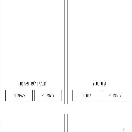
טוקסנה
תבלין לשווארמה
למוצר >
7מחיר
למוצר >
4.9מחיר