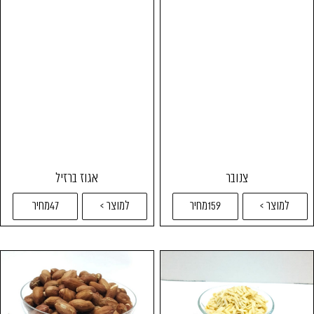
צנובר
אגוז ברזיל
למוצר >
159מחיר
למוצר >
47מחיר