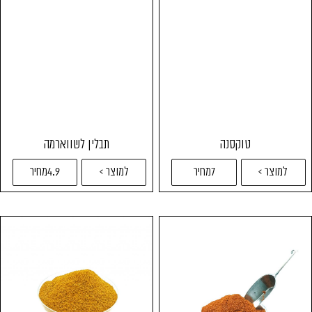
טוקסנה
תבלין לשווארמה
למוצר >
7מחיר
למוצר >
4.9מחיר