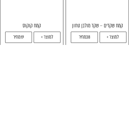
קמח שקדים – שקד מולבן טחון
קמח קוקוס
למוצר >
38מחיר
למוצר >
19מחיר