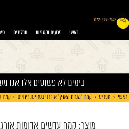
072-397-7148
ראשי
זרעים וקטניות
תבלינים
פיר
בימים לא פשוטים אלו אנו מע
ראשי
>
תפריט
>
קמח "מנחת הארץ" אורגני בטחינת ריחיים
>
קמח עד
מוצר: קמח עדשים אדומות אורגנ