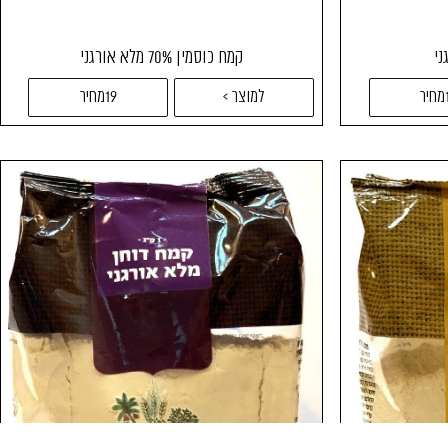
ני
קמח כוסמין 70% מלא אורגני
ר
למוצר >
19מחיר