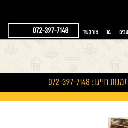
072-397-7148
טבים
גת
צור קשר
נות חייגו: 072-397-7148