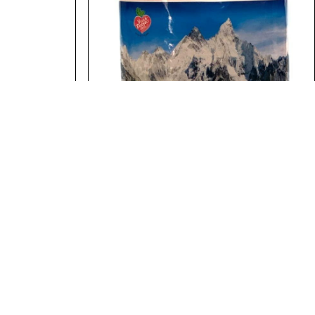
מלח הימלה דק "תבואות"
פשתן 