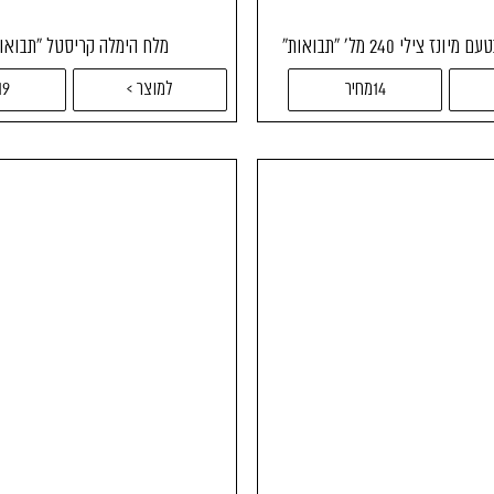
 צילי 240 מל' "תבואות"
מלח הימלה קריסטל "תבואות" 1 
14מחיר
למוצר >
19מחי