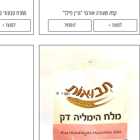
קפה שעורה אורגני "גרין פילד"
ממרח טבעוני בטעם מיונז
למוצר >
17מחיר
למוצר >