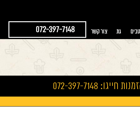
072-397-7148
טבים
גת
צור קשר
נות חייגו: 072-397-7148