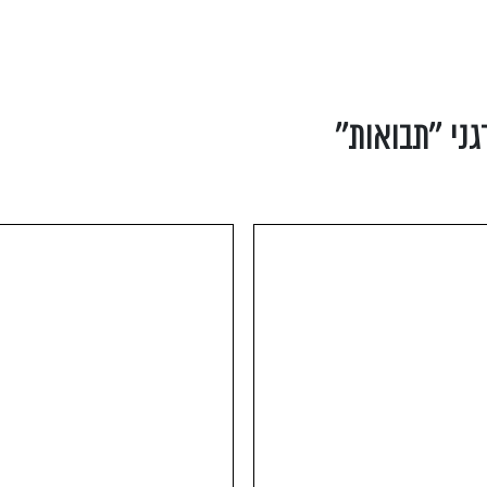
ני ''תבואות''