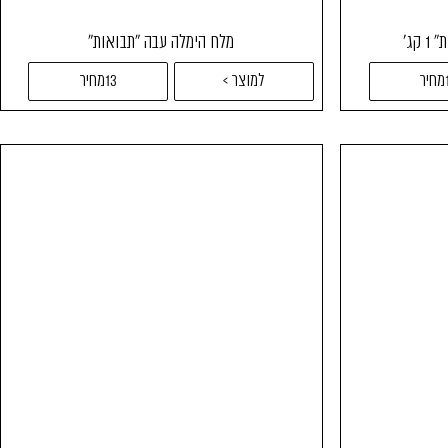
קג'
מלח הימלה עבה "תבואות"
ר
למוצר >
13מחיר