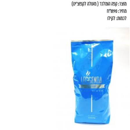
מוצר: קפה הומלנד ( מעולה לקפוצ'ינו)
מחיר: 90ש"ח
לכמות: לקילו