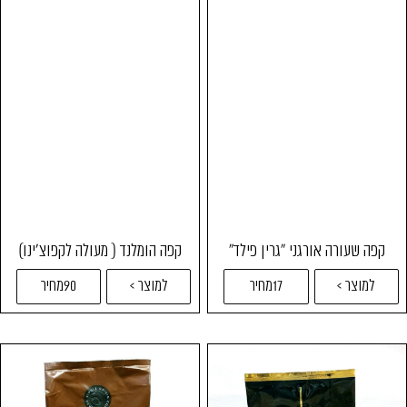
קפה שעורה אורגני "גרין פילד"
קפה הומלנד ( מעולה לקפוצ'ינו)
למוצר >
17מחיר
למוצר >
90מחיר