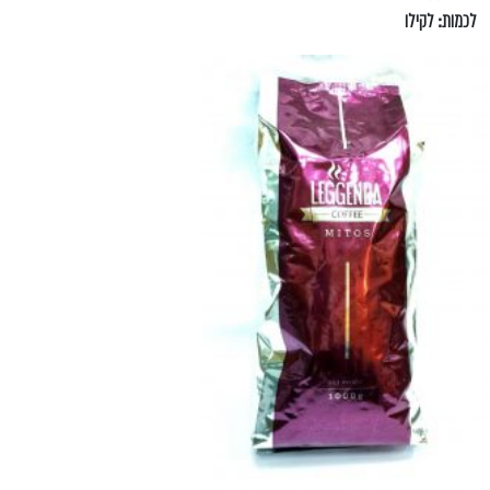
לכמות: לקילו