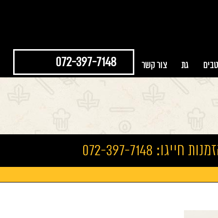
072-397-7148
טבים
גת
צור קשר
נות חייגו: 072-397-7148