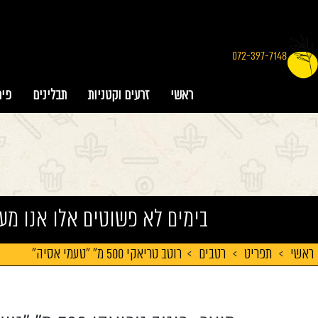
072-397-7148
ראשי
זרעים וקטניות
תבלינים
פיר
בימים לא פשוטים אלו אנו מע
ראשי
>
תפריט
>
רטבים
>
רוטב טריאקי 500 מ" "טעמי אסיה"