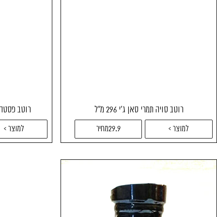
רוטב סויה תמרי סאן ג'י 296 מ"ל
רוטב פסטה ע
למוצר >
29.9מחיר
למוצר >