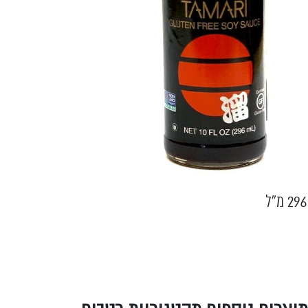
296 מ"ל