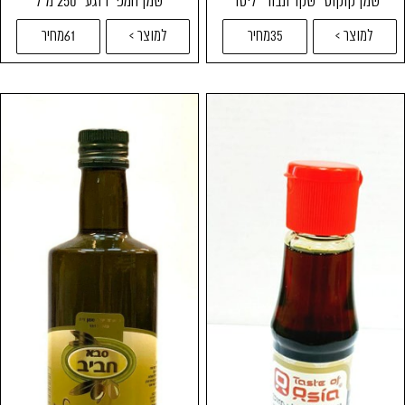
שמן קוקוס "שקד תבור" ליטר
שמן המפ "רוגע" 250 מ"ל
למוצר >
35מחיר
למוצר >
61מחיר