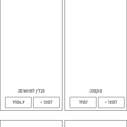
טוקסנה
תבלין לשווארמה
למוצר >
7מחיר
למוצר >
4.9מחיר