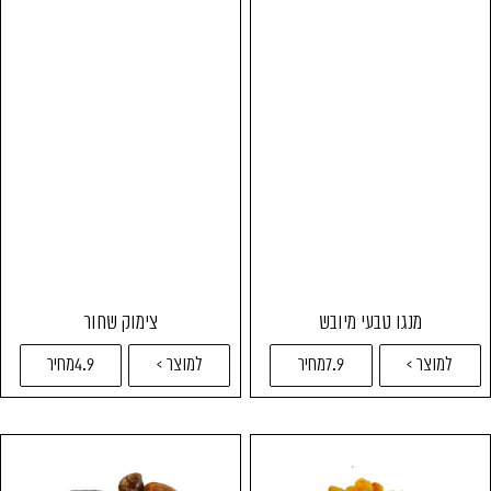
מנגו טבעי מיובש
צימוק שחור
למוצר >
7.9מחיר
למוצר >
4.9מחיר